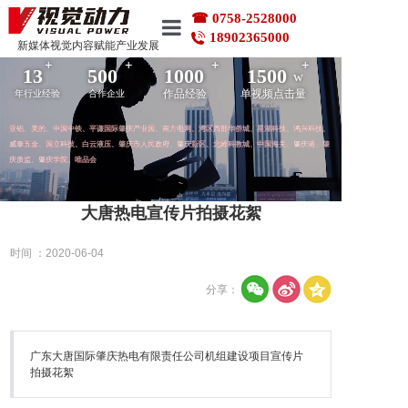
☎ 0758-2528000
18902365000
新媒体视觉内容赋能产业发展
+
+
+
+
首页
13
500
1000
1500
w
作品经验
单视频点击量
年行业经验
合作企业
作品案例
亚铝、美的、中国中铁、平谦国际肇庆产业园、南方电网、湾区西部华侨城、星湖科技、鸿兴科技、
威泰五金、国立科技、白云液压、肇庆市人民政府、肇庆新区、北岭科教城、中国海关、肇庆港、肇
庆质监、肇庆学院、唯品会
企业动态
大唐热电宣传片拍摄花絮
品牌服务
时间 ：2020-06-04
拍摄花絮
分享：
关于我们
广东大唐国际肇庆热电有限责任公司机组建设项目宣传片
联系我们
拍摄花絮