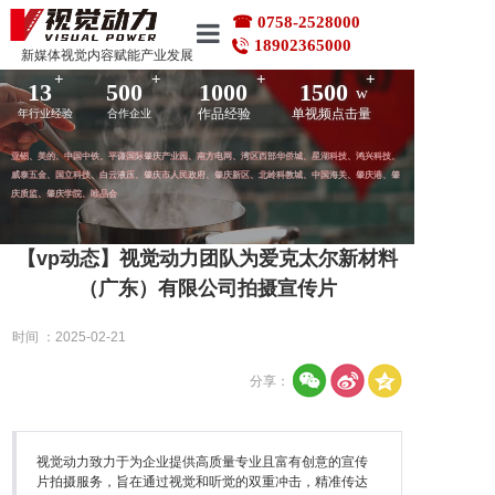
☎ 0758-2528000
18902365000
新媒体视觉内容赋能产业发展
+
+
+
+
首页
13
500
1000
1500
w
作品经验
单视频点击量
年行业经验
合作企业
作品案例
亚铝、美的、中国中铁、平谦国际肇庆产业园、南方电网、湾区西部华侨城、星湖科技、鸿兴科技、
威泰五金、国立科技、白云液压、肇庆市人民政府、肇庆新区、北岭科教城、中国海关、肇庆港、肇
庆质监、肇庆学院、唯品会
企业动态
【vp动态】视觉动力团队为爱克太尔新材料
品牌服务
（广东）有限公司拍摄宣传片
拍摄花絮
时间 ：2025-02-21
分享：
关于我们
联系我们
视觉动力致力于为企业提供高质量专业且富有创意的宣传
片拍摄服务，旨在通过视觉和听觉的双重冲击，精准传达